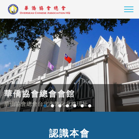
華僑協會總會會館
華僑協會總會台北市敦化北路現址
1
2
3
4
5
6
7
認識本會