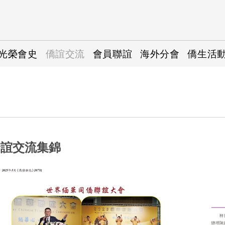
光榮會史
僑誼交流
會員聯誼
海外分會
僑生活
僑誼交流集錦