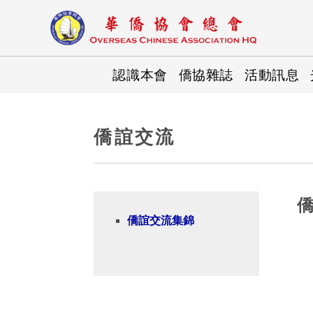
認識本會
僑協雜誌
活動訊息
僑誼交流
僑誼交流集錦