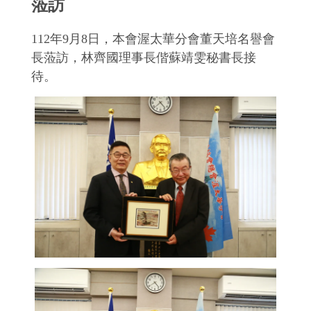
蒞訪
112年9月8日，本會渥太華分會董天培名譽會
長蒞訪，林齊國理事長偕蘇靖雯秘書長接
待。