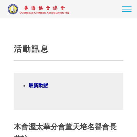
活動訊息
最新動態
本會渥太華分會董天培名譽會長